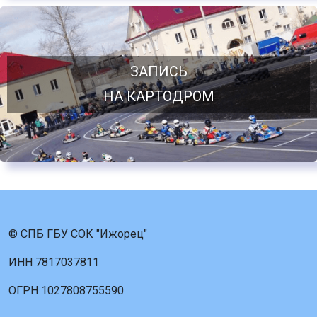
ЗАПИСЬ
НА КАРТОДРОМ
© СПБ ГБУ СОК "Ижорец"
ИНН 7817037811
ОГРН 1027808755590